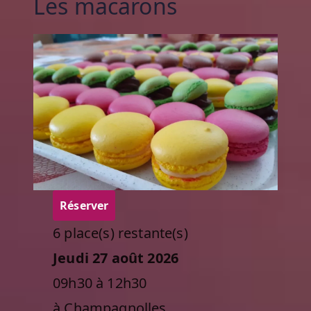
Les macarons
Réserver
6 place(s) restante(s)
Jeudi 27 août 2026
09h30 à 12h30
à Champagnolles