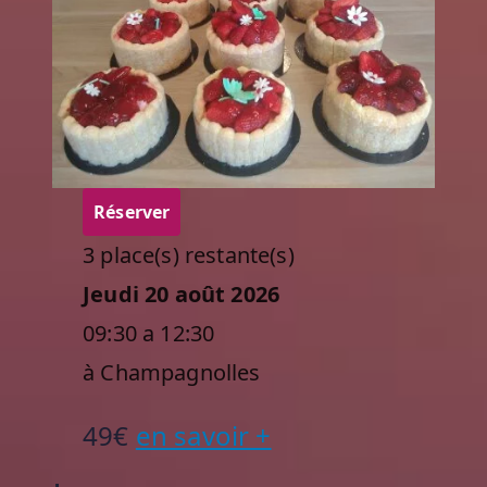
Réserver
3 place(s) restante(s)
Jeudi 20 août 2026
09:30 a 12:30
à Champagnolles
49€
en savoir +