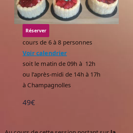
r
r
2
i
4
p
,
t
Réserver
2
i
0
o
cours de 6 à 8 personnes
2
n
Voir calendrier
3
d
e
soit le matin de 09h à 12h
s
ou l’après-midi de 14h à 17h
a
à Champagnolles
t
e
l
49€
i
e
r
s
Au cours de cette session portant sur
la