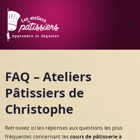
Aller
au
contenu
Les ateliers pâtissiers de
Avec les atelier pâtissier de
Christophe
Christophe faire de la
pâtisserie deviens du gâteau
FAQ – Ateliers
Pâtissiers de
Christophe
Retrouvez ici les réponses aux questions les plus
fréquentes concernant les
cours de pâtisserie à